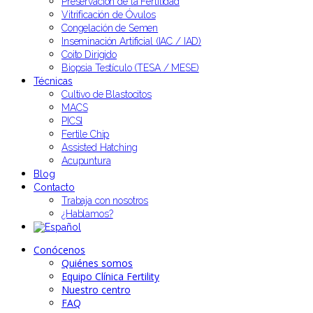
Preservación de la Fertilidad
Vitrificación de Óvulos
Congelación de Semen
Inseminación Artificial (IAC / IAD)
Coito Dirigido
Biopsia Testículo (TESA / MESE)
Técnicas
Cultivo de Blastocitos
MACS
PICSI
Fertile Chip
Assisted Hatching
Acupuntura
Blog
Contacto
Trabaja con nosotros
¿Hablamos?
Conócenos
Quiénes somos
Equipo Clínica Fertility
Nuestro centro
FAQ