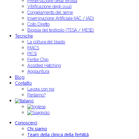
Preservazione della fertilità
Vitrificazione degli ovuli
Congelamento del seme
Inseminazione Artificiale (IAC / IAD)
Coito Diretto
Biopsia del testicolo (TESA / MESE)
Tecniche
La coltura del blasto
MACS
PICSI
Fertile Chip
Assisted Hatching
Agopuntura
Blog
Contatto
Lavora con noi
Parliamo?
Conoscerci
Chi siamo
Team della clinica della fertilità